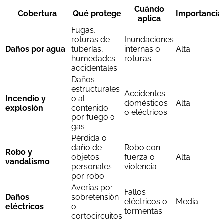
Cuándo
Cobertura
Qué protege
Importancia
aplica
Fugas,
roturas de
Inundaciones
Daños por agua
tuberías,
internas o
Alta
humedades
roturas
accidentales
Daños
estructurales
Accidentes
Incendio y
o al
domésticos
Alta
explosión
contenido
o eléctricos
por fuego o
gas
Pérdida o
daño de
Robo con
Robo y
objetos
fuerza o
Alta
vandalismo
personales
violencia
por robo
Averías por
Fallos
Daños
sobretensión
eléctricos o
Media
eléctricos
o
tormentas
cortocircuitos