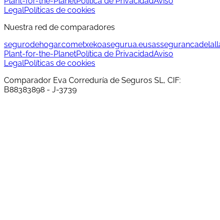
Plant-for-the-Planet
Política de Privacidad
Aviso
Legal
Políticas de cookies
Nuestra red de comparadores
segurodehogar.com
etxekoasegurua.eus
assegurancadelalla
Plant-for-the-Planet
Política de Privacidad
Aviso
Legal
Políticas de cookies
Comparador Eva Correduría de Seguros SL, CIF:
B88383898 - J-3739