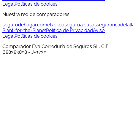
Legal
Políticas de cookies
Nuestra red de comparadores
segurodehogar.com
etxekoasegurua.eus
assegurancadelalla
Plant-for-the-Planet
Política de Privacidad
Aviso
Legal
Políticas de cookies
Comparador Eva Correduría de Seguros SL, CIF:
B88383898 - J-3739