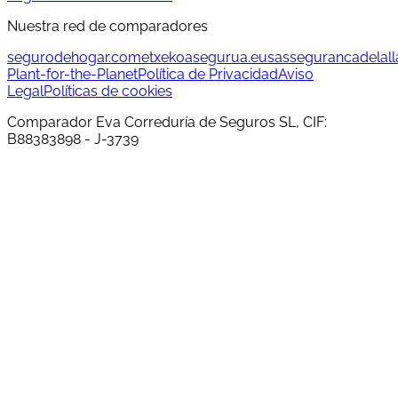
Nuestra red de comparadores
segurodehogar.com
etxekoasegurua.eus
assegurancadelalla
Plant-for-the-Planet
Política de Privacidad
Aviso
Legal
Políticas de cookies
Comparador Eva Correduría de Seguros SL, CIF:
B88383898 - J-3739